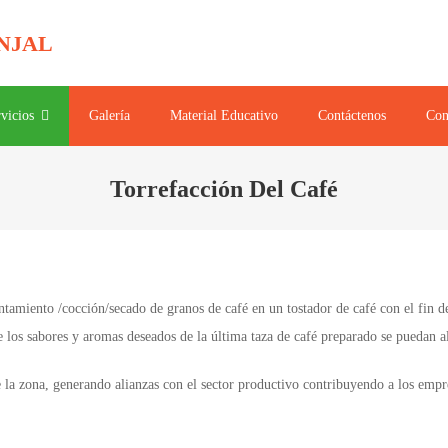
INSTITUCIÓN EDUCATIVA NARANJ
vicios
Galería
Material Educativo
Contáctenos
Con
Torrefacción Del Café
entamiento /cocción/secado de granos de café en un tostador de café con el fin d
e los sabores y aromas deseados de la última taza de café preparado se puedan
 de la zona, generando alianzas con el sector productivo contribuyendo a los em