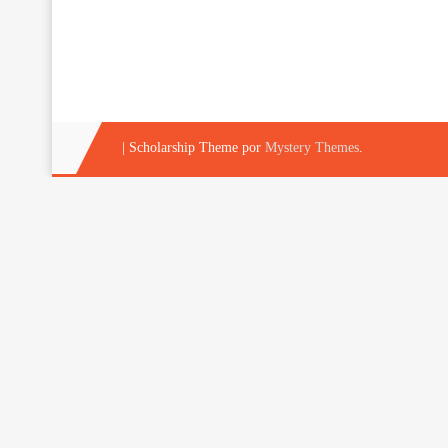
|
Scholarship Theme por
Mystery Themes
.