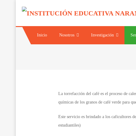
Saltar
al
contenido
Inicio
Nosotros
Investigación
Ser
La torrefacción del café es el proceso de cal
químicas de los granos de café verde para qu
Este servicio es brindado a los caficultores
estudiantiles)